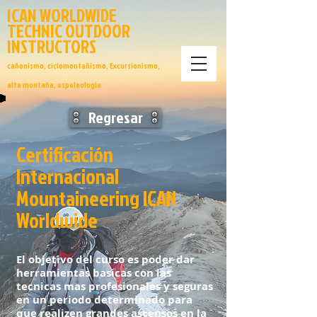
ICAN
WORLDWIDE
TECHNIC
OUTDOOR
INSTRUCTORS
cañonismo, ciclomontañismo, Excursionismo,
alta montaña, espeleologia
Regresar
Certificación
Internacional
Mountaineering ICAN
Worldwide
El objetivo del curso es poder dar
herramientas basicas con las
tecnicas mas profesionales y seguras
en un periodo determinado para
que realizen grandes ascensos en la