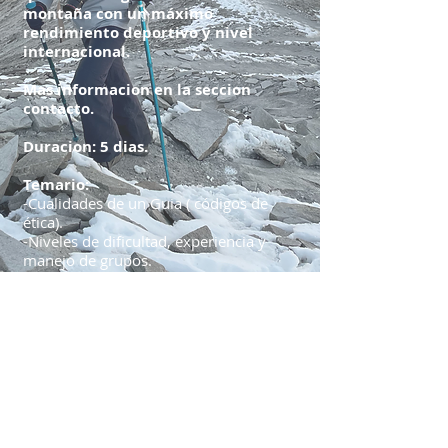
montaña con un máximo
rendimiento deportivo y nivel
internacional.
Mas informacion en la seccion
contacto.
Duracion: 5 dias.
Temario:
-Cualidades de un Guia ( códigos de
ética).
-Niveles de dificultad, experiencia y
manejo de grupos.
- Equipamiento básico individual y
colectivo.
-Climatologia de montaña.
-Seguridad en terreno empinado.
-Traslados de emergencia. Camilla y
cracolete
-Orientación y navegación.
-Extracción humana con Polipastos.
-Nudos.