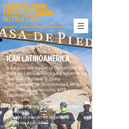
ICAN
WORLDWIDE
TECHNIC
OUTDOOR
INSTRUCTORS
cañonismo, ciclomontañismo, Excursionismo,
alta montaña, espeleologia
ICAN LATINOAMERICA
Aquí podrás conocer la comunidad de
ICAN en Latinoamerica para aglutinar las
distintas empresas y Guias
profesionales de la comunidad, en las
diciplinas de Cañonismo, MTB y
Excursionismo.
Conoce tambien nuestros socios Ican
Worldwide
en todo el mundo en la pestaña
Empresas Asociadas.