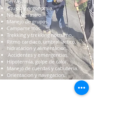
Temas:
Equipo y ergonomia.
No dejar rastro.
Manejo de grupos.
Campamentos.
Trekking y trekking nocturno.
Ritmo cardiaco, umbral lactico,
hidratacion y alimentacion.
Accidentes y emergencias.
Hipotermia, golpe de calor.
Manejo de cuerdas y cabulleria.
Orientacion y navegacion.
y muchos temas mas, un curso
tecnico, teorico-practico muy
completo, exigente
que haran de ti
un guia de alto perfil.