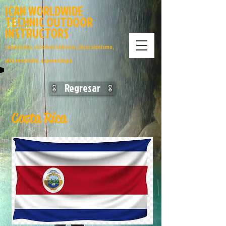
ICAN
WORLDWIDE
TECHNIC
OUTDOOR
INSTRUCTORS
cañonismo, ciclomontañismo, Excursionismo,
alta montaña, espeleologia
Regresar
Costa Rica